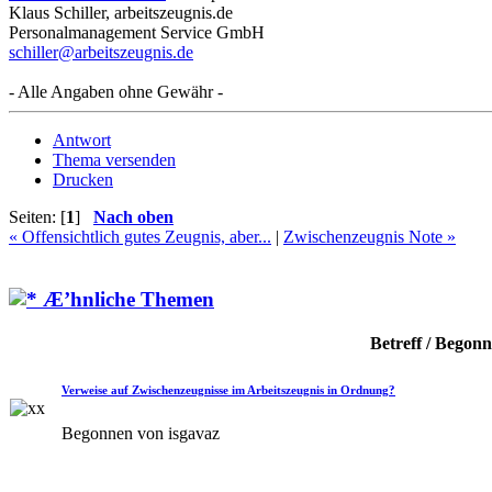
Klaus Schiller, arbeitszeugnis.de
Personalmanagement Service GmbH
schiller@arbeitszeugnis.de
- Alle Angaben ohne Gewähr -
Antwort
Thema versenden
Drucken
Seiten: [
1
]
Nach oben
« Offensichtlich gutes Zeugnis, aber...
|
Zwischenzeugnis Note »
Æ’hnliche Themen
Betreff / Begon
Verweise auf Zwischenzeugnisse im Arbeitszeugnis in Ordnung?
Begonnen von isgavaz