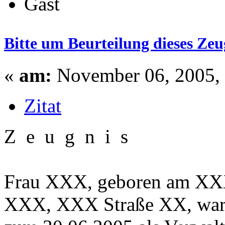
Gast
Bitte um Beurteilung dieses Zeu
«
am:
November 06, 2005, 
Zitat
Z e u g n i s
Frau XXX, geboren am XX
XXX, XXX Straße XX, war 